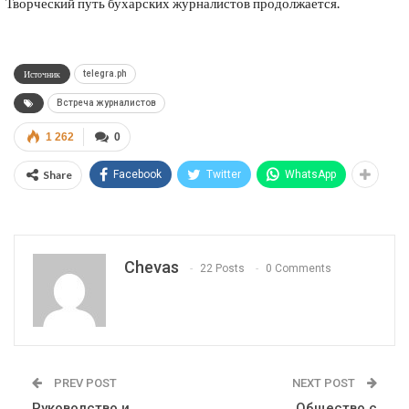
Творческий путь бухарских журналистов продолжается.
Источник
telegra.ph
Встреча журналистов
1 262
0
Share
Facebook
Twitter
WhatsApp
Chevas
22 Posts
0 Comments
PREV POST
NEXT POST
Руководство и
Общество с